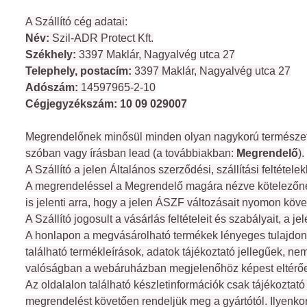
A Szállító cég adatai:
Név: 
Szil-ADR Protect Kft.
Székhely: 
3397 Maklár, Nagyalvég utca 27
Telephely, postacím: 
3397 Maklár, Nagyalvég utca 27
Adószám: 
14597965-2-10
Cégjegyzékszám: 10 09 029007
Megrendelőnek minősül minden olyan nagykorú természetes 
szóban vagy írásban lead (a továbbiakban: 
Megrendelő
).
A Szállító a jelen Általános szerződési, szállítási feltétel
A megrendeléssel a Megrendelő magára nézve kötelezőnek 
is jelenti arra, hogy a jelen ÁSZF változásait nyomon követ
A Szállító jogosult a vásárlás feltételeit és szabályait, 
A honlapon a megvásárolható termékek lényeges tulajdons
található termékleírások, adatok tájékoztató jellegűek, ne
valóságban a webáruházban megjelenőhöz képest eltérőe
Az oldalalon található készletinformációk csak tájékoztató
megrendelést követően rendeljük meg a gyártótól. Ilyenko