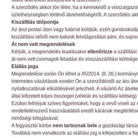
A szerződés akkor jön létre, ha a kereskedő a visszaigazol
üzlethelyiségben történő átvehetőségéről. A szerződés akko
Kiszállítás időpontja
Az árut postai úton vagy futárral küldjük, ezért gondoskodj
kiszállítási időről nem tudunk felvilágosítást adni, és sa
Át nem vett megrendelések
Kérjük, a megrendelés leadásakor
 ellenőrizze 
a szállítás
át nem vett csomagok feladási és visszaszállítási költség
Elállás joga
Megrendelése során Ön élhet a 45/2014. (II. 26.) kormányren
Internetes vásárlások esetén Ön a szerződéstől az áru átvéte
nyilatkozatának elküldésével jelezheti. A vásárló Az átvéte
által kifizetett teljes összeget (vételár és szállítási költs
Ezúton felhívjuk szíves figyelmüket, hogy a vevő viseli az
rendeltetésszerű használatából eredő kárának megtérítését
minőségi kifogásával.
A fogyasztói körbe 
nem
tartoznak bele
 a gazdasági társa
Továbbá nem vonatkozik az elállási jog a kifejezetten a fog