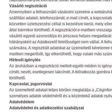
Vásárló regisztráció
Amennyiben a felhasználó vásárolni szeretne a webáruházb
szállítási adatait, telefonszámát, e-mail címét, a kapcsola
közvetlen üzletszerzési céllal is kezelésre kerül, mely ellen
által bármikor törölhető. A regisztrációt e-mailben vissza
vásárló egyedi azonosítója és jelszava helyes megadását k
hátrányokért az Adatkezelő felelősséget nem vállal. A fel
számukra. A regisztrált adatokat az üzemeltető kérelemre tö
mailben megerősíti, így elkerülhető, hogy valaki más szán
Hírlevél igénylés
Az áruházban a regisztráció mellett egyéb módon is igénye
címét, nevét, esetlegesen lakcímét. A feliratkozás gombra kl
törölhető.
Kapcsolat, jogorvoslat
Az üzemeltető adatait teljes körűen megtalálja a „Céginfo
személyes adatok védelméről és a közérdekű adatok nyilván
Adatvédelem
Adatvédelmi és adatkezelési szabályzat