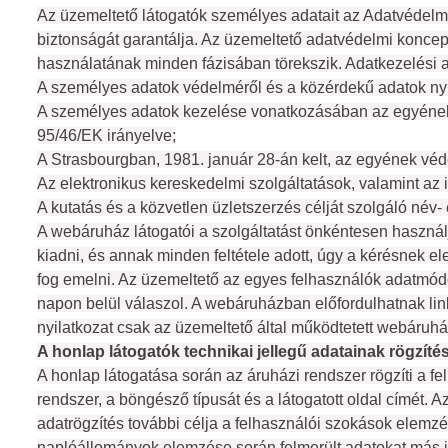
Az üzemeltető látogatók személyes adatait az Adatvédelmi 
biztonságát garantálja. Az üzemeltető adatvédelmi koncep
használatának minden fázisában törekszik. Adatkezelési 
A személyes adatok védelméről és a közérdekű adatok nyil
A személyes adatok kezelése vonatkozásában az egyének v
95/46/EK irányelve;
A Strasbourgban, 1981. január 28-án kelt, az egyének véd
Az elektronikus kereskedelmi szolgáltatások, valamint az 
A kutatás és a közvetlen üzletszerzés célját szolgáló név-
A webáruház látogatói a szolgáltatást önkéntesen haszná
kiadni, és annak minden feltétele adott, úgy a kérésnek el
fog emelni. Az üzemeltető az egyes felhasználók adatmódosí
napon belül válaszol. A webáruházban előfordulhatnak lin
nyilatkozat csak az üzemeltető által működtetett webáruhá
A honlap látogatók technikai jellegű adatainak rögzíté
A honlap látogatása során az áruházi rendszer rögzíti a fel
rendszer, a böngésző típusát és a látogatott oldal címét.
adatrögzítés további célja a felhasználói szokások elemzé
naplóállományok elemzése során felmerült adatokat más i