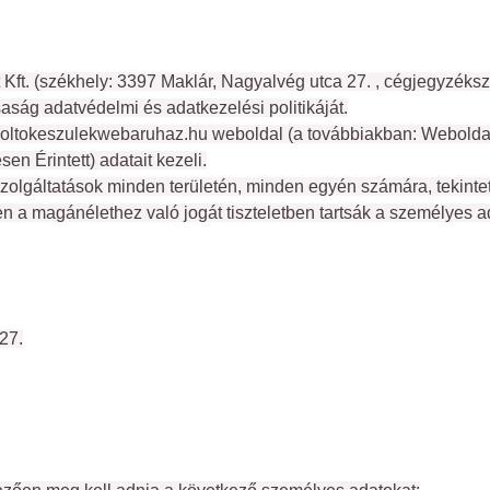
t Kft. (székhely: 3397 Maklár, Nagyalvég utca 27. , cégjegyzéks
aság adatvédelmi és adatkezelési politikáját.
tuzoltokeszulekwebaruhaz.hu weboldal (a továbbiakban: Webolda
sen Érintett) adatait kezeli.
t szolgáltatások minden területén, minden egyén számára, tekinte
en a magánélethez való jogát tiszteletben tartsák a személyes 
27.