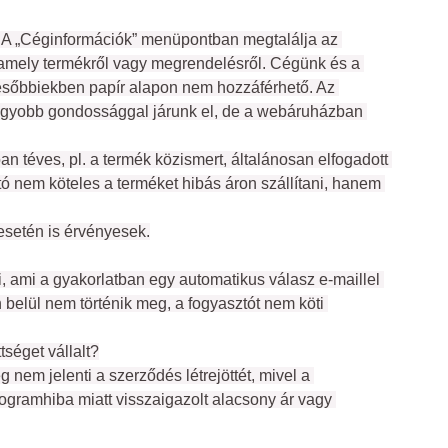
. A „Céginformációk” menüpontban megtalálja az 
lamely termékről vagy megrendelésről. Cégünk és a 
 későbbiekben papír alapon nem hozzáférhető. Az 
nagyobb gondossággal járunk el, de a webáruházban 
n téves, pl. a termék közismert, általánosan elfogadott 
tó nem köteles a terméket hibás áron szállítani, hanem 
esetén is érvényesek.
 ami a gyakorlatban egy automatikus válasz e-maillel 
n belül nem történik meg, a fogyasztót nem köti 
tséget vállalt?
nem jelenti a szerződés létrejöttét, mivel a 
gramhiba miatt visszaigazolt alacsony ár vagy 