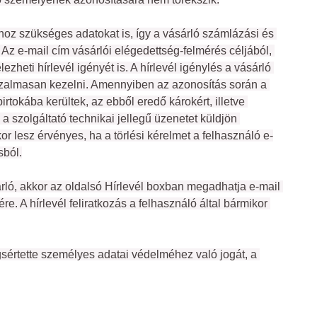
oz szükséges adatokat is, így a vásárló számlázási és 
 Az e-mail cím vásárlói elégedettség-felmérés céljából, 
ezheti hírlevél igényét is. A hírlevél igénylés a vásárló 
 bizalmasan kezelni. Amennyiben az azonosítás során a 
okába kerültek, az ebből eredő károkért, illetve 
szolgáltató technikai jellegű üzenetet küldjön 
or lesz érvényes, ha a törlési kérelmet a felhasználó e-
sból.
rló, akkor az oldalsó Hírlevél boxban megadhatja e-mail 
e. A hírlevél feliratkozás a felhasználó által bármikor 
sértette személyes adatai védelméhez való jogát, a 