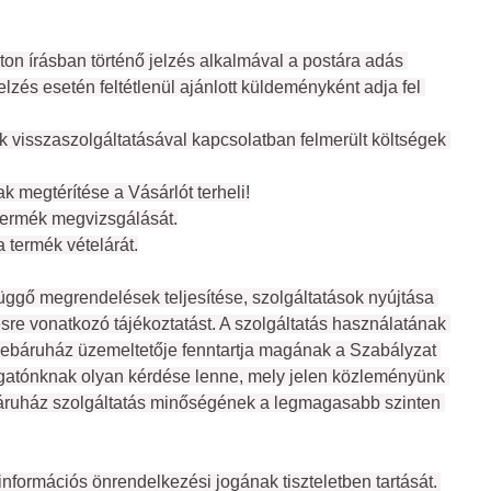
ton írásban történő jelzés alkalmával a postára adás 
lzés esetén feltétlenül ajánlott küldeményként adja fel 
 visszaszolgáltatásával kapcsolatban felmerült költségek 
 megtérítése a Vásárlót terheli!
 termék megvizsgálását.
 termék vételárát.
gő megrendelések teljesítése, szolgáltatások nyújtása 
re vonatkozó tájékoztatást. A szolgáltatás használatának 
webáruház üzemeltetője fenntartja magának a Szabályzat 
ogatónknak olyan kérdése lenne, mely jelen közleményünk 
báruház szolgáltatás minőségének a legmagasabb szinten 
formációs önrendelkezési jogának tiszteletben tartását. 