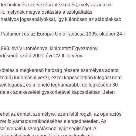
technikai és szervezési intézkedést, mely az adatok 
k, melynek megvalósítására a szolgáltatás 
atályos jogszabályokkal, így különösen az alábbiakkal:
Parlament és az Európai Unió Tanácsa 1995. október 24-i 
998. évi VI. törvénnyel kihirdetett Egyezmény;
éseiről szóló 2001. évi CVIII. törvény;
 köteles a megkereső hatóság részére személyes adatot 
sználó) tudomásul veszi, ezzel kapcsolatban kifogást nem 
seit fogadja, és a lehető leghamarabb, de legkésőbb 30 
alak adatkezelési gyakorlatával kapcsolatban. Jelen 
et az érintett személyre, ezen felül rögzíti az operációs 
ndszer folyamatos működéséhez elengedhetetlen. Az 
zínvonalú kiszolgáláshoz nyújt segítséget. A 
ó személyének azonosítására nem törekszik.