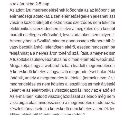
a raktárunkba 2-5 nap.
Az adott áru megrendelésének időpontja az az időpont, am
elérhetőségi adatokat. Ezen elérhetőségeken jelezheti sz
vásárló között létrejött elektronikus szerződés nem tekint
elektronikus szerződésben, illetve a megkötés és a későb
maradt esetleges elírásokért, téves adatokért semmilyen f
Amennyiben a Szállító minden gondossága ellenére hibás ár 
vagy becsült árától jelentősen eltérő, esetleg rendszerhiba
felajánlhatja a helyes áron történő szállítást, amelynek is
A tuzoltokeszulekwebaruhaz.hu címen elérhető webáruházban
Mi igazolja, hogy a webáruházban leadott megrendelése
A kereskedő köteles a fogyasztó megrendelését haladéktala
történik, amely a megrendelés feltételeit (termék neve, ár, 
megrendelése és nem köteles a leszállított termék átvételé
Jelenti-e az elektronikus visszaigazolás, hogy az eladó el
Az e-mailben küldött visszaigazolással az eladó még nem fo
visszaigazolás mindösszesen a megrendelés eladóhoz való
készlethiány esetén a kereskedő nem köteles a termék leszá
Mikor tekinthető létrejöttnek a szerződés?