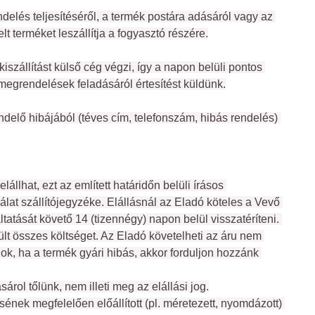
delés teljesítéséről, a termék postára adásáról vagy az 
t terméket leszállítja a fogyasztó részére.
szállítást külső cég végzi, így a napon belüli pontos 
 megrendelések feladásáról értesítést küldünk.
ndelő hibájából (téves cím, telefonszám, hibás rendelés) 
llhat, ezt az említett határidőn belüli írásos 
álat szállítójegyzéke. Elállásnál az Eladó köteles a Vevő 
áltatását követő 14 (tizennégy) napon belül visszatéríteni. 
ült összes költséget. Az Eladó követelheti az áru nem 
k, ha a termék gyári hibás, akkor forduljon hozzánk 
ol tőlünk, nem illeti meg az elállási jog.
ének megfelelően előállított (pl. méretezett, nyomdázott) 