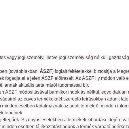
vagy jogi személy, illetve jogi személyiség nélküli gazdasági
ekben (továbbiakban: 
ÁSZF
) foglalt feltételekkel biztosítja a M
fogadja el a jelen ÁSZF előírásait. Az ÁSZF ily módon való el
i, annak aktuális tartalmáról tudomással bír.
a jelen ÁSZF módosításával bármikor indoklás nélkül, egyoldalúan
ágairól az egyes termékeknél szereplő leírásokban adunk tájék
m minden esetben tartalmaznak az adott termékről minden informác
k lehetnek.
 jellegűek. Bizonyos esetekben a termékek kihordási idejére való
r minden esetben tájékoztatást adunk a termék várható beérkezé