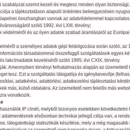
szabályzat szerint kezeli és megtesz minden olyan biztonsági, 
ciója a tájékoztatáson alapuló önkéntes beleegyezésen nyugszi
alapelvei összhangban vannak az adatvédelemmel kapcsolatos h
vánosságáról szóló 1992. évi LXIII. törvény;
édelméről és az ilyen adatok szabad áramlásáról az Európai 
elméről a személyes adatok gépi feldolgozása során szóló, az 1
információs társadalommal összefüggő szolgáltatások egyes kérd
 és lakcímadatok kezeléséről szóló 1995. évi CXIX. törvény.
lják. Amennyiben törvényi felhatalmazás alapján az üzemeltető
eget tesz. Ezt a szolgáltatás látogatója és igénybevevője (felha
tási, adatkérési, adattörlési, adatkezelési tájékoztatási kérdé
kek más, külső oldalakra. Az üzemeltető nem felelős más webold
zra vonatkozik.
se
használók IP címét, melyből bizonyos esetekben következtetni leh
 Az adatmentésnek elsősorban technikai jellegű célja van, a re
se, látogatottsági statisztikák készítése, mely a még magasabb s
nformációval az üzemeltető nem kapcsolja össze, a felhasznál