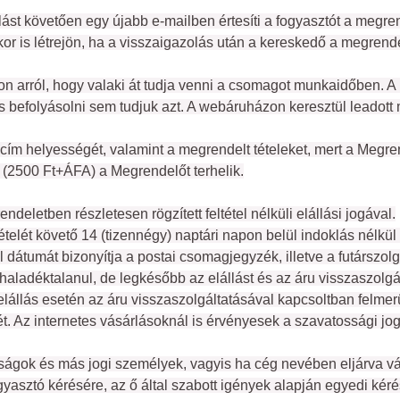
ást követően egy újabb e-mailben értesíti a fogyasztót a megren
r is létrejön, ha a visszaigazolás után a kereskedő a megrendel
on arról, hogy valaki át tudja venni a csomagot munkaidőben. A ki
jnos befolyásolni sem tudjuk azt. A webáruházon keresztül leadott
i cím helyességét, valamint a megrendelt tételeket, mert a Megre
e (2500 Ft+ÁFA) a Megrendelőt terhelik.
deletben részletesen rögzített feltétel nélküli elállási jogával.
lét követő 14 (tizennégy) naptári napon belül indoklás nélkül elá
l dátumát bizonyítja a postai csomagjegyzék, illetve a futárszolg
ég) haladéktalanul, de legkésőbb az elállást és az áru visszaszolg
 elállás esetén az áru visszaszolgáltatásával kapcsoltban felmer
. Az internetes vásárlásoknál is érvényesek a szavatossági jogo
ságok és más jogi személyek, vagyis ha cég nevében eljárva vásár
yasztó kérésére, az ő által szabott igények alapján egyedi kérés