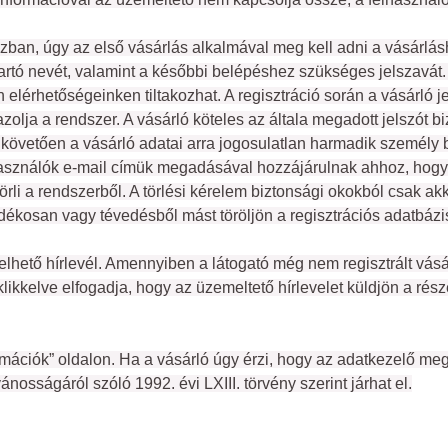
an, úgy az első vásárlás alkalmával meg kell adni a vásárlásh
ttartó nevét, valamint a későbbi belépéshez szükséges jelszavát.
 elérhetőségeinken tiltakozhat. A regisztráció során a vásárló jel
igazolja a rendszer. A vásárló köteles az általa megadott jelszót
övetően a vásárló adatai arra jogosulatlan harmadik személy birt
használók e-mail címük megadásával hozzájárulnak ahhoz, hogy a 
rli a rendszerből. A törlési kérelem biztonsági okokból csak akk
dékosan vagy tévedésből mást töröljön a regisztrációs adatbázi
lhető hírlevél. Amennyiben a látogató még nem regisztrált vásá
ikkelve elfogadja, hogy az üzemeltető hírlevelet küldjön a részér
rmációk” oldalon. Ha a vásárló úgy érzi, hogy az adatkezelő meg
osságáról szóló 1992. évi LXIII. törvény szerint járhat el.