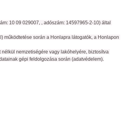
zám: 10 09 029007, , adószám: 14597965-2-10) által 
l) működtetése során a Honlapra látogatók, a Honlapon 
t nélkül nemzetiségére vagy lakóhelyére, biztosítva 
adatainak gépi feldolgozása során (adatvédelem).