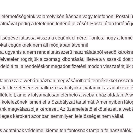
i elérhetőségeink valamelyikén írásban vagy telefonon. Postai ú
almával pedig a telefonon történő jelzését. Postai úton történő je
gítségéve juttassa vissza a cégünk címére. 
Fontos, hogy a termék
agokat cégünknek nem áll módjában átvenni!
a, ugyanis a nem rendeltetésszerű használatából eredő károknak
vételen rögzítjük a csomag kibontását, illetve a visszaküldött
lő által a rendeléskor megadott fizetési módon visszatérítjük a
rtalmazza a webáruházban megvásárolható termékekkel összefüg
atok kezelésére vonatkozó szabályokat, valamint az adatkezelés
tételeit, amely folyamatosan elérhető a webáruház oldalán. A 
 kötelezőnek ismeri el a Szabályzat tartalmát. Amennyiben lát
gánk megválaszolja kérdését. Az üzemeletető elkötelezett a we
etleges károkért azonban semmilyen felelősséget nem vállal.
adatainak védelme, kiemelten fontosnak tartja a felhasználók in