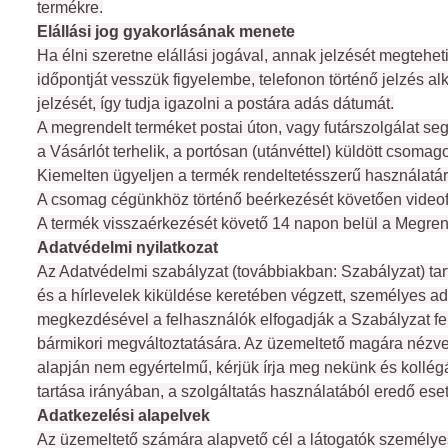
termékre.
Elállási jog gyakorlásának menete
Ha élni szeretne elállási jogával, annak jelzését megtehet
időpontját vesszük figyelembe, telefonon történő jelzés alk
jelzését, így tudja igazolni a postára adás dátumát.
A megrendelt terméket postai úton, vagy futárszolgálat se
a Vásárlót terhelik, a portósan (utánvéttel) küldött csom
Kiemelten ügyeljen a termék rendeltetésszerű használatár
A csomag cégünkhöz történő beérkezését követően videofel
A termék visszaérkezését követő 14 napon belül a Megrende
Adatvédelmi nyilatkozat
Az Adatvédelmi szabályzat (továbbiakban: Szabályzat) ta
és a hírlevelek kiküldése keretében végzett, személyes ad
megkezdésével a felhasználók elfogadják a Szabályzat fel
bármikori megváltoztatására. Az üzemeltető magára nézve
alapján nem egyértelmű, kérjük írja meg nekünk és kollé
tartása irányában, a szolgáltatás használatából eredő es
Adatkezelési alapelvek
Az üzemeltető számára alapvető cél a látogatók személyes 