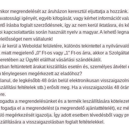
ikor megrendelését az áruházon keresztül eljuttatja a hozzánk
avatossági igényét, egyéb kifogását, vagy kérhet információt va
hető írásba foglalt szerződésnek, így az nem kerül iktatásra, és
bi kapcsolattartás során használt nyelv a magyar. A lehető leg
elelősséget nem vállalunk!
kerül a Weboldal felületére, különös tekintettel a nyilvánvalóa
 miatt megjelenő „0” Ft-os vagy „1” Ft-os árra, akkor a Szolgálta
meretében az Ügyfél elállhat vásárlási szándékától.
 feltüntetett árakat kiszállítás esetén és, személyes átvétel 
m ténylegesen megérkezett az eladóhoz?
nul, de legkésőbb 48 órán belül elektronikusan visszaigazolni,
szállítási feltételek stb.) erősíti meg. Ha a visszaigazolás 48 órá
re.
fogadta a megrendelésünket és a termék leszállítására kötelezet
gadja el a megrendelést (a megrendelő ajánlatttételét), ez még 
 megérkezését igazolja. Így adott esetben tévedésből vagy pro
llítására a visszaigazolásban foglalt feltételekkel.