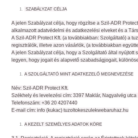
 SZABÁLYZAT CÉLJA
A jelen Szabályzat célja, hogy rögzítse a Szil-ADR Protec
alkalmazott adatvédelmi és adatkezelési elveket és a Társ
A Szil-ADR Protect Kft. (a továbbiakban: Szolgáltató) a 
regisztrálók, illetve azon vásárlók, (a továbbiakban együtte
A jelen Szabályzat célja, hogy a Szolgáltató által nyújtot
legyen, hogy jogait és alapvető szabadságjogait, különös
A SZOLGÁLTATÓ MINT ADATKEZELŐ MEGNEVEZÉSE
Név: Szil-ADR Protect Kft.
Székhely és levelezési cím: 3397 Maklár, Nagyalvég utca 
Telefonszám: +36 20 4207440
E-mail cím: info (kukac) tuzoltokeszulekwebaruhaz.hu
A KEZELT SZEMÉLYES ADATOK KÖRE