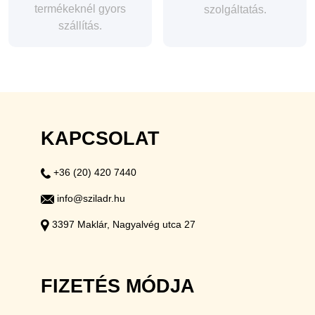
termékeknél gyors
szolgáltatás.
szállítás.
KAPCSOLAT
+36 (20) 420 7440
info@sziladr.hu
3397 Maklár, Nagyalvég utca 27
FIZETÉS MÓDJA