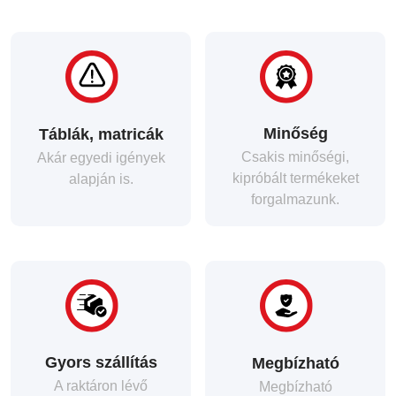
Minőség
Táblák, matricák
Csakis minőségi,
Akár egyedi igények
kipróbált termékeket
alapján is.
forgalmazunk.
Gyors szállítás
Megbízható
A raktáron lévő
Megbízható