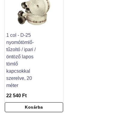
1 col - D-25
nyomótömlő-
tűzoltó / ipari /
öntöző lapos
tömlő
kapcsokkal
szerelve, 20
méter
22 540 Ft
Kosárba