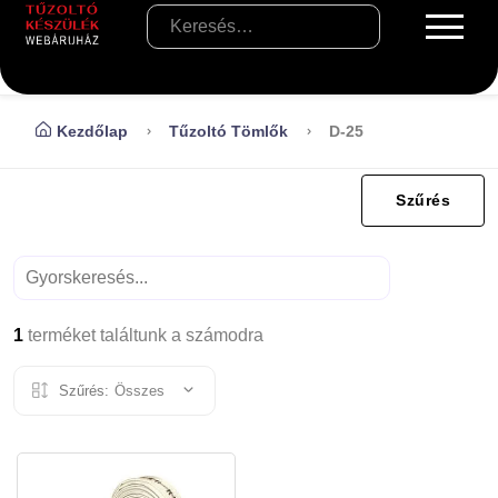
Kezdőlap
Tűzoltó Tömlők
D-25
Szűrés
1
terméket találtunk a számodra
Szűrés:
Összes