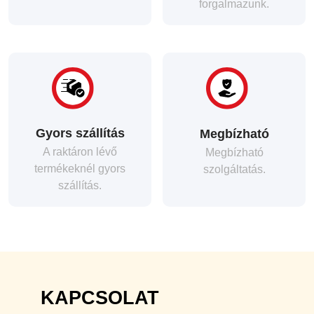
forgalmazunk.
Gyors szállítás
Megbízható
A raktáron lévő
Megbízható
termékeknél gyors
szolgáltatás.
szállítás.
KAPCSOLAT