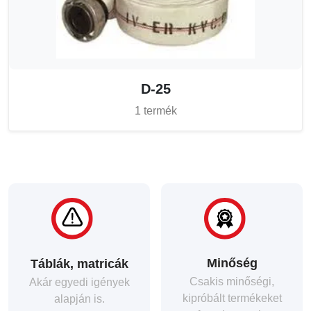
D-25
1 termék
Minőség
Táblák, matricák
Csakis minőségi,
Akár egyedi igények
kipróbált termékeket
alapján is.