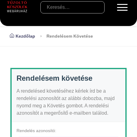
Kezdőlap
Rendelésem Követése
Rendelésem követése
A rendelésed követéséhez kérlek írd be a
rendelési azonosítót az alábbi dobozba, majd
nyomd meg a Követés gombot. A rendelési
azonosítót a megerősítő e-mailben találod.
Rendelés azonosító: