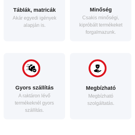
Minőség
Táblák, matricák
Csakis minőségi,
Akár egyedi igények
kipróbált termékeket
alapján is.
forgalmazunk.
Gyors szállítás
Megbízható
A raktáron lévő
Megbízható
termékeknél gyors
szolgáltatás.
szállítás.