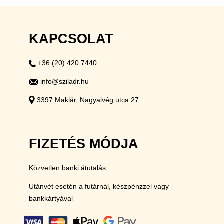
KAPCSOLAT
+36 (20) 420 7440
info@sziladr.hu
3397 Maklár, Nagyalvég utca 27
FIZETÉS MÓDJA
Közvetlen banki átutalás
Utánvét esetén a futárnál, készpénzzel vagy
bankkártyával