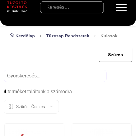
Kezdőlap
Tűzcsap Rendszerek
Kulcsok
Szűrés
4
terméket találtunk a számodra
Szűrés:
Összes