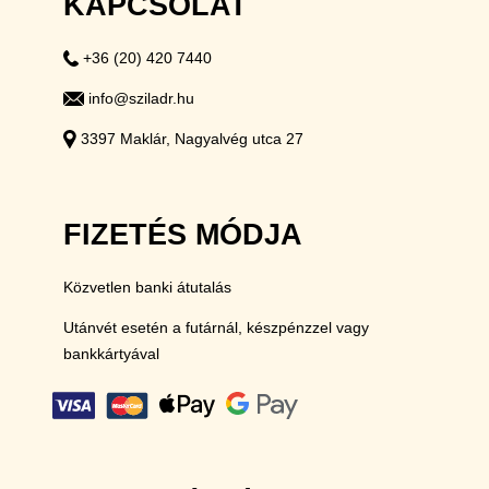
KAPCSOLAT
+36 (20) 420 7440
info@sziladr.hu
3397 Maklár, Nagyalvég utca 27
FIZETÉS MÓDJA
Közvetlen banki átutalás
Utánvét esetén a futárnál, készpénzzel vagy
bankkártyával