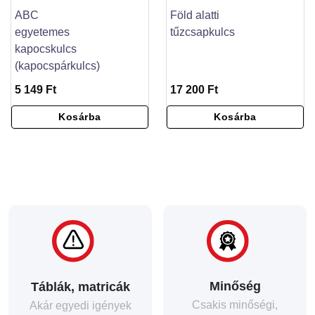
ABC
Föld alatti
egyetemes
tűzcsapkulcs
kapocskulcs
(kapocspárkulcs)
5 149 Ft
17 200 Ft
Kosárba
Kosárba
Minőség
Táblák, matricák
Csakis minőségi,
Akár egyedi igények