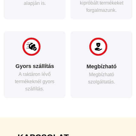
kipróbált termékeket
alapján is.
forgalmazunk.
Gyors szállítás
Megbízható
A raktáron lévő
Megbízható
termékeknél gyors
szolgáltatás.
szállítás.