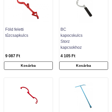
Föld feletti
BC
tűzcsapkulcs
kapocskulcs
Storz
kapcsokhoz
9 087 Ft
4 105 Ft
Kosárba
Kosárba