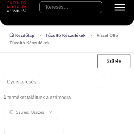
Kezdőlap
Tűzoltó Készülékek
Vízzel Oltó
Tűzoltó Készülékek
Szűrés
1
terméket találtunk a számodra
Szűrés:
Összes