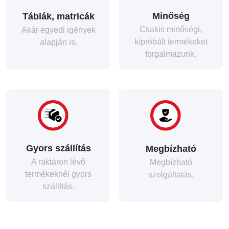
Minőség
Táblák, matricák
Csakis minőségi,
Akár egyedi igények
kipróbált termékeket
alapján is.
forgalmazunk.
Gyors szállítás
Megbízható
A raktáron lévő
Megbízható
termékeknél gyors
szolgáltatás.
szállítás.