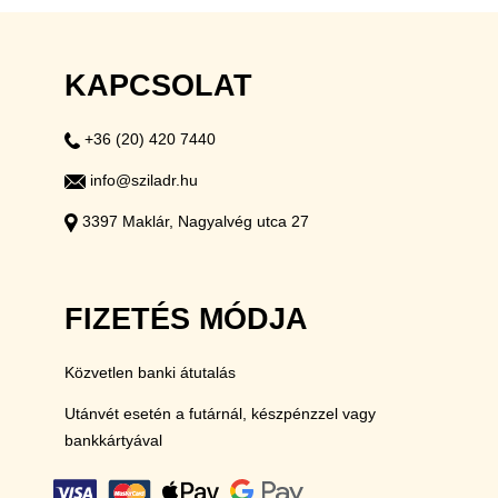
KAPCSOLAT
+36 (20) 420 7440
info@sziladr.hu
3397 Maklár, Nagyalvég utca 27
FIZETÉS MÓDJA
Közvetlen banki átutalás
Utánvét esetén a futárnál, készpénzzel vagy
bankkártyával