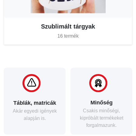
Szublimált tárgyak
16 termék
Minőség
Táblák, matricák
Csakis minőségi,
Akár egyedi igények
kipróbált termékeket
alapján is.
forgalmazunk.