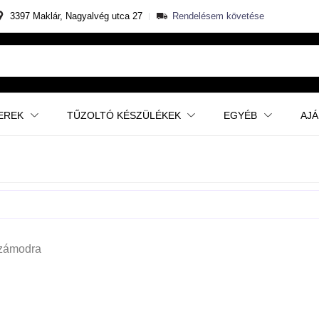
3397 Maklár, Nagyalvég utca 27
Rendelésem követése
EREK
TŰZOLTÓ KÉSZÜLÉKEK
EGYÉB
AJ
számodra