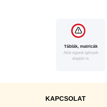
Táblák, matricák
Akár egyedi igények
alapján is.
KAPCSOLAT