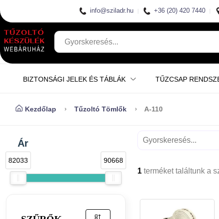
info@sziladr.hu
+36 (20) 420 7440
BIZTONSÁGI JELEK ÉS TÁBLÁK
TŰZCSAP RENDSZ
Kezdőlap
Tűzoltó Tömlők
A-110
Ár
82033
90668
1
terméket találtunk a 
SZŰRŐK