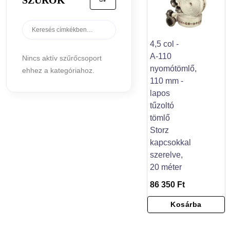
4,5 col -
A-110
Nincs aktív szűrőcsoport
nyomótömlő,
ehhez a kategóriahoz.
110 mm -
lapos
tűzoltó
tömlő
Storz
kapcsokkal
szerelve,
20 méter
86 350 Ft
Kosárba