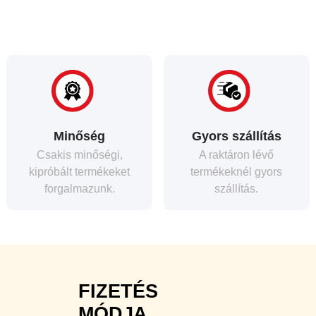
Minőség
Gyors szállítás
Csakis minőségi,
A raktáron lévő
kipróbált termékeket
termékeknél gyors
forgalmazunk.
szállítás.
FIZETÉS
MÓDJA