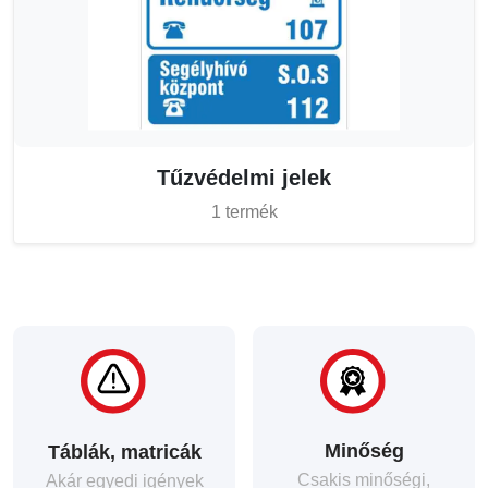
Tűzvédelmi jelek
1 termék
Minőség
Táblák, matricák
Csakis minőségi,
Akár egyedi igények