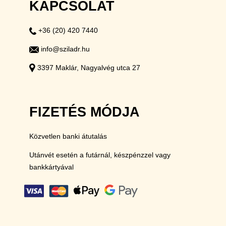
KAPCSOLAT
+36 (20) 420 7440
info@sziladr.hu
3397 Maklár, Nagyalvég utca 27
FIZETÉS MÓDJA
Közvetlen banki átutalás
Utánvét esetén a futárnál, készpénzzel vagy
bankkártyával