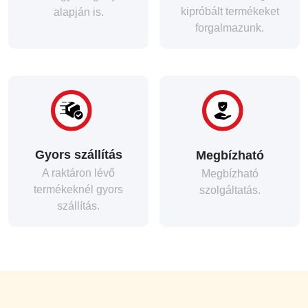
kipróbált termékeket
alapján is.
forgalmazunk.
Gyors szállítás
Megbízható
A raktáron lévő
Megbízható
termékeknél gyors
szolgáltatás.
szállítás.