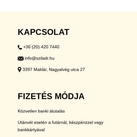
KAPCSOLAT
+36 (20) 420 7440
info@sziladr.hu
3397 Maklár, Nagyalvég utca 27
FIZETÉS MÓDJA
Közvetlen banki átutalás
Utánvét esetén a futárnál, készpénzzel vagy
bankkártyával