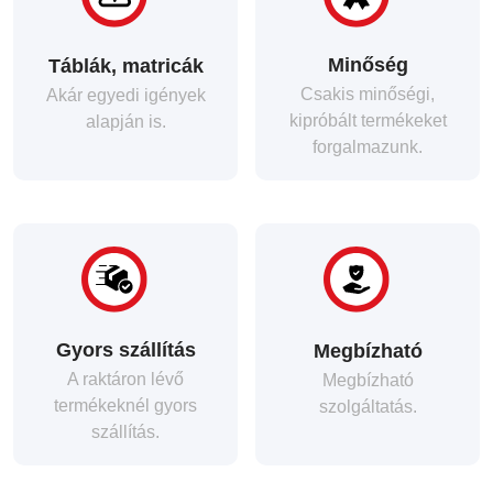
Minőség
Táblák, matricák
Csakis minőségi,
Akár egyedi igények
kipróbált termékeket
alapján is.
forgalmazunk.
Gyors szállítás
Megbízható
A raktáron lévő
Megbízható
termékeknél gyors
szolgáltatás.
szállítás.