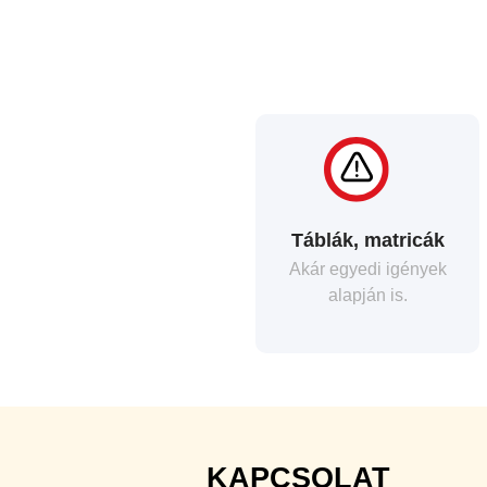
Táblák, matricák
Akár egyedi igények
alapján is.
KAPCSOLAT