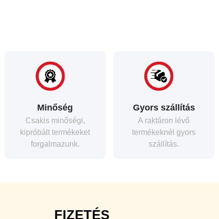
Minőség
Gyors szállítás
Csakis minőségi,
A raktáron lévő
kipróbált termékeket
termékeknél gyors
forgalmazunk.
szállítás.
FIZETÉS