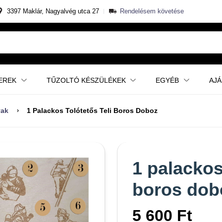
3397 Maklár, Nagyalvég utca 27
Rendelésem követése
EREK
TŰZOLTÓ KÉSZÜLÉKEK
EGYÉB
AJ
yak
1 Palackos Tolótetős Teli Boros Doboz
1 palackos 
boros dob
5 600 Ft