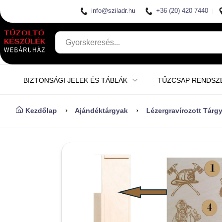
info@sziladr.hu
+36 (20) 420 7440
BIZTONSÁGI JELEK ÉS TÁBLÁK
TŰZCSAP RENDSZ
Kezdőlap
Ajándéktárgyak
Lézergravírozott Tárg