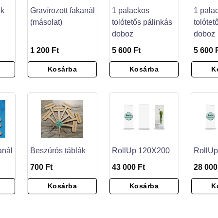
ak
Gravírozott fakanál
1 palackos
1 pala
(másolat)
tolótetős pálinkás
tolótet
doboz
doboz
1 200 Ft
5 600 Ft
5 600 
Kosárba
Kosárba
K
anál
Beszúrós táblák
RollUp 120X200
RollU
700 Ft
43 000 Ft
28 000
Kosárba
Kosárba
K