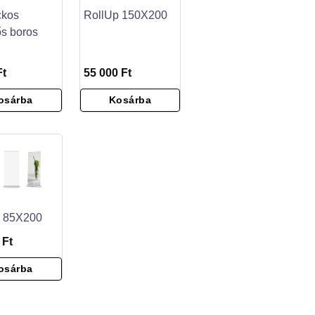
ckos
RollUp 150X200
ős boros
Ft
55 000 Ft
osárba
Kosárba
p 85X200
 Ft
osárba