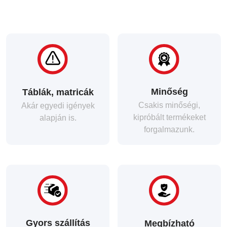
Minőség
Táblák, matricák
Csakis minőségi,
Akár egyedi igények
kipróbált termékeket
alapján is.
forgalmazunk.
Gyors szállítás
Megbízható