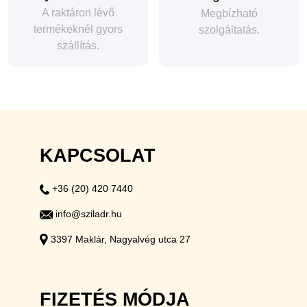
A raktáron lévő
Megbízható
termékeknél gyors
szolgáltatás.
szállítás.
KAPCSOLAT
+36 (20) 420 7440
info@sziladr.hu
3397 Maklár, Nagyalvég utca 27
FIZETÉS MÓDJA