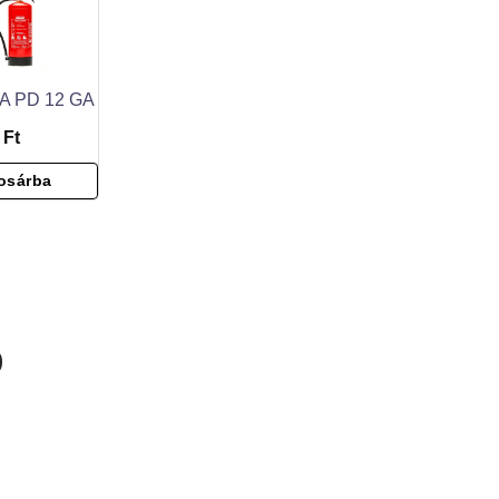
A PD 12 GA
 Ft
osárba
D