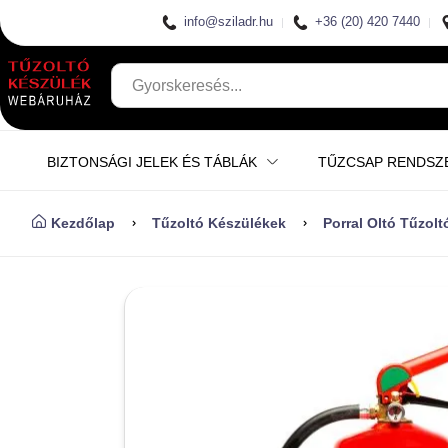
info@sziladr.hu
+36 (20) 420 7440
BIZTONSÁGI JELEK ÉS TÁBLÁK
TŰZCSAP RENDSZ
Kezdőlap
Tűzoltó Készülékek
Porral Oltó Tűzol