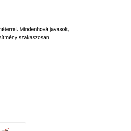
méterrel. Mindenhová javasolt,
jesítmény szakaszosan