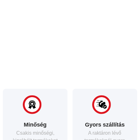
Minőség
Gyors szállítás
Csakis minőségi,
A raktáron lévő