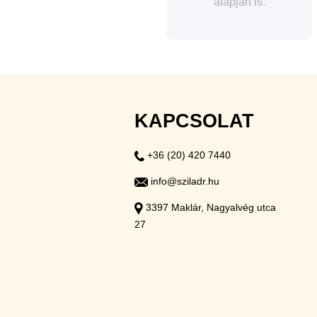
alapján is.
KAPCSOLAT
+36 (20) 420 7440
info@sziladr.hu
3397 Maklár, Nagyalvég utca
27