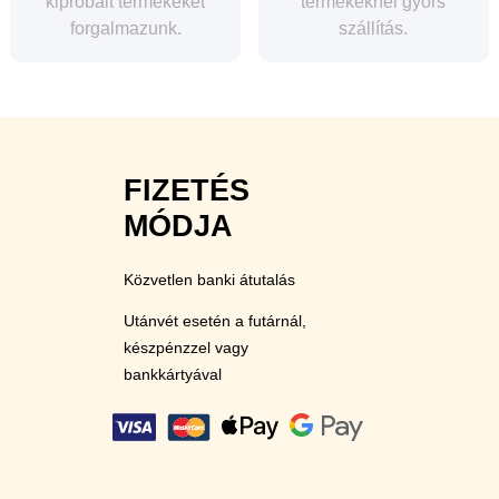
kipróbált termékeket
termékeknél gyors
forgalmazunk.
szállítás.
FIZETÉS
MÓDJA
Közvetlen banki átutalás
Utánvét esetén a futárnál,
készpénzzel vagy
bankkártyával