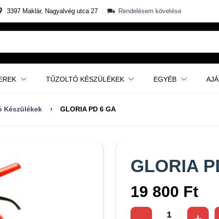
3397 Maklár, Nagyalvég utca 27
Rendelésem követése
EREK
TŰZOLTÓ KÉSZÜLÉKEK
EGYÉB
AJ
tó Készülékek
GLORIA PD 6 GA
GLORIA P
19 800 Ft