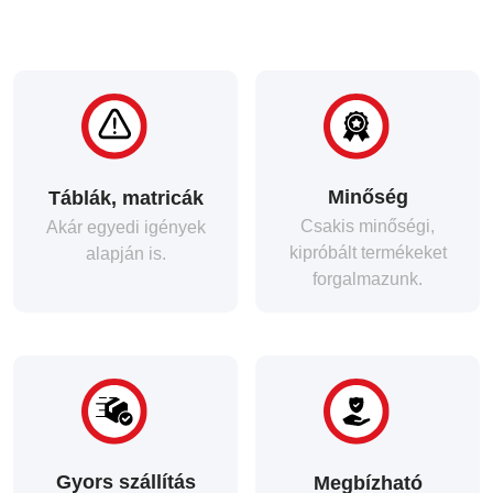
Minőség
Táblák, matricák
Csakis minőségi,
Akár egyedi igények
kipróbált termékeket
alapján is.
forgalmazunk.
Gyors szállítás
Megbízható