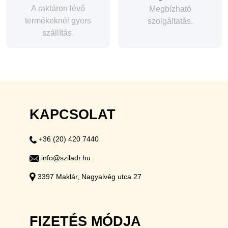
A raktáron lévő
Megbízható
termékeknél gyors
szolgáltatás.
szállítás.
KAPCSOLAT
+36 (20) 420 7440
info@sziladr.hu
3397 Maklár, Nagyalvég utca 27
FIZETÉS MÓDJA