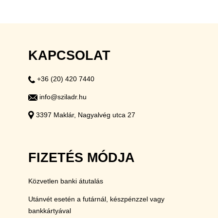
KAPCSOLAT
+36 (20) 420 7440
info@sziladr.hu
3397 Maklár, Nagyalvég utca 27
FIZETÉS MÓDJA
Közvetlen banki átutalás
Utánvét esetén a futárnál, készpénzzel vagy
bankkártyával