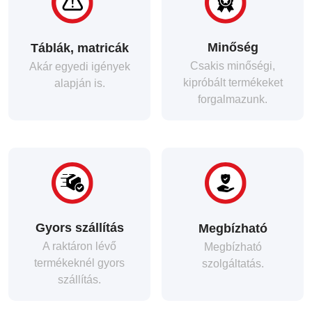
Minőség
Táblák, matricák
Csakis minőségi,
Akár egyedi igények
kipróbált termékeket
alapján is.
forgalmazunk.
Gyors szállítás
Megbízható
A raktáron lévő
Megbízható
termékeknél gyors
szolgáltatás.
szállítás.