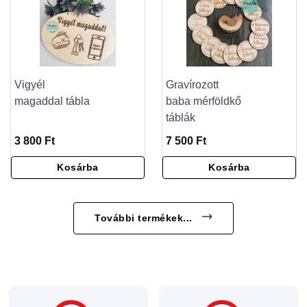
Vigyél
Gravírozott
magaddal tábla
baba mérföldkő
táblák
3 800 Ft
7 500 Ft
Kosárba
Kosárba
További termékek...