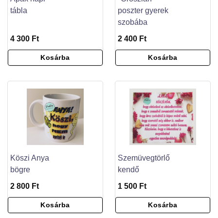
tábla
poszter gyerek
szobába
4 300 Ft
2 400 Ft
Kosárba
Kosárba
Köszi Anya
Szemüvegtörlő
bögre
kendő
2 800 Ft
1 500 Ft
Kosárba
Kosárba