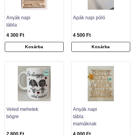
Anyák napi
Apák napi póló
tábla
4 300 Ft
4 500 Ft
Kosárba
Kosárba
Veled mehetek
Anyák napi
bögre
tábla
mamáknak
2 800 Ft
4 000 Ft