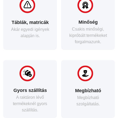
Minőség
Táblák, matricák
Csakis minőségi,
Akár egyedi igények
kipróbált termékeket
alapján is.
forgalmazunk.
Gyors szállítás
Megbízható
A raktáron lévő
Megbízható
termékeknél gyors
szolgáltatás.
szállítás.