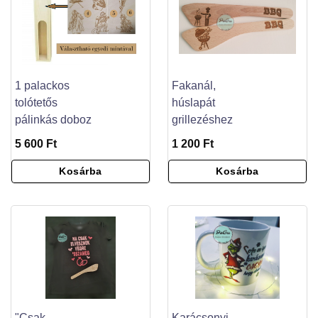
1 palackos
Fakanál,
tolótetős
húslapát
pálinkás doboz
grillezéshez
5 600 Ft
1 200 Ft
Kosárba
Kosárba
"Csak
Karácsonyi