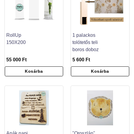
RollUp
1 palackos
150X200
tolótetős teli
boros doboz
55 000 Ft
5 600 Ft
Kosárba
Kosárba
Apák napi
"Oroszlán"