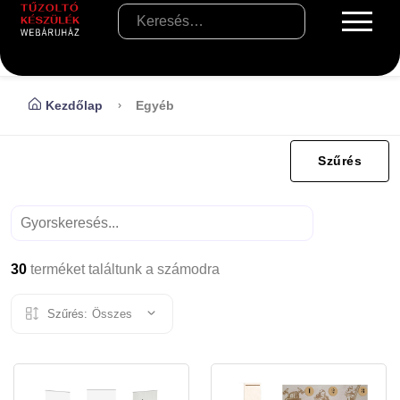
Kezdőlap
Egyéb
Szűrés
30
terméket találtunk a számodra
Szűrés:
Összes