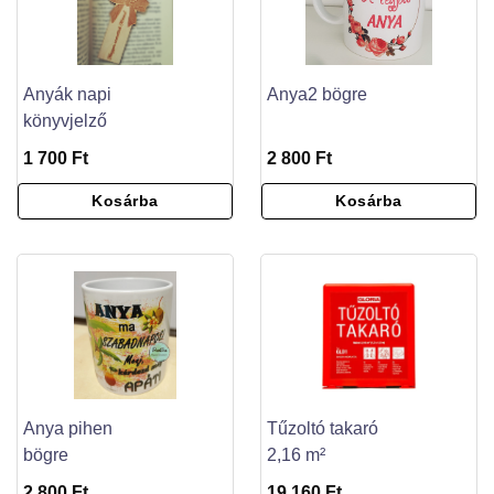
Anyák napi
Anya2 bögre
könyvjelző
1 700 Ft
2 800 Ft
Kosárba
Kosárba
Anya pihen
Tűzoltó takaró
bögre
2,16 m²
2 800 Ft
19 160 Ft