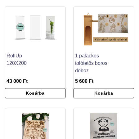
RollUp
1 palackos
120X200
tolótetős boros
doboz
43 000 Ft
5 600 Ft
Kosárba
Kosárba