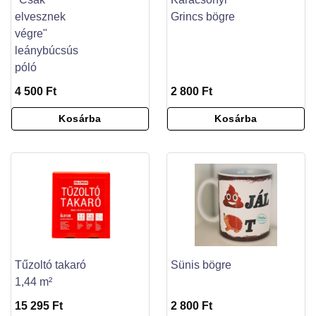
elvesznek
Grincs bögre
végre"
leánybúcsús
póló
4 500 Ft
2 800 Ft
Kosárba
Kosárba
Tűzoltó takaró
Sünis bögre
1,44 m²
15 295 Ft
2 800 Ft