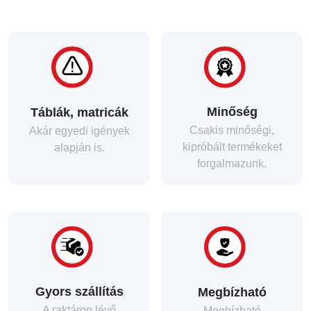
Minőség
Táblák, matricák
Csakis minőségi,
Akár egyedi igények
kipróbált termékeket
alapján is.
forgalmazunk.
Gyors szállítás
Megbízható
A raktáron lévő
Megbízható