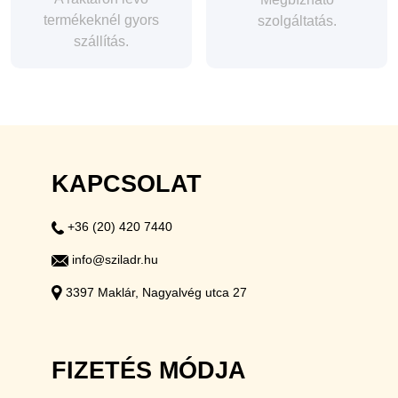
termékeknél gyors
szolgáltatás.
szállítás.
KAPCSOLAT
+36 (20) 420 7440
info@sziladr.hu
3397 Maklár, Nagyalvég utca 27
FIZETÉS MÓDJA