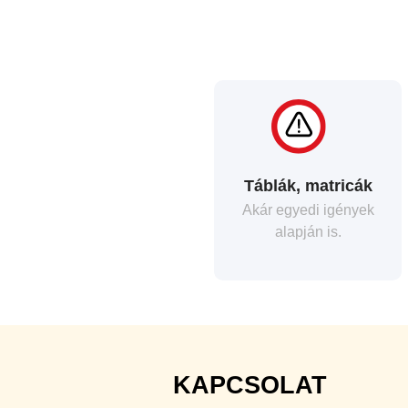
Táblák, matricák
Akár egyedi igények
alapján is.
KAPCSOLAT