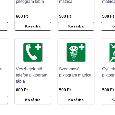
piktogram tábla
matrica
matric
600 Ft
500 Ft
500 Ft
Kosárba
Kosárba
K
am
Vészbejelentő
Szemmosó
Gyűlek
telefon piktogram
piktogram matrica
piktog
tábla
600 Ft
500 Ft
500 Ft
Kosárba
Kosárba
K