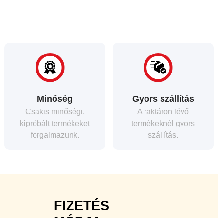
Minőség
Gyors szállítás
Csakis minőségi,
A raktáron lévő
kipróbált termékeket
termékeknél gyors
forgalmazunk.
szállítás.
FIZETÉS