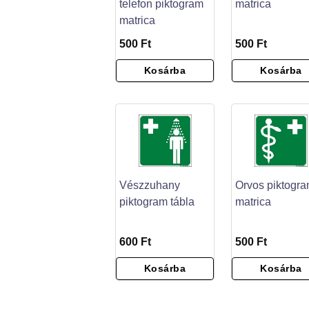
telefon piktogram
matrica
matrica
500 Ft
500 Ft
Kosárba
Kosárba
Vészzuhany
Orvos piktogr
piktogram tábla
matrica
600 Ft
500 Ft
Kosárba
Kosárba