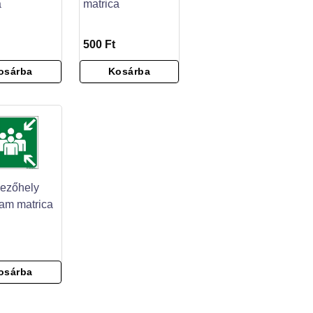
a
matrica
500 Ft
osárba
Kosárba
ezőhely
ram matrica
osárba