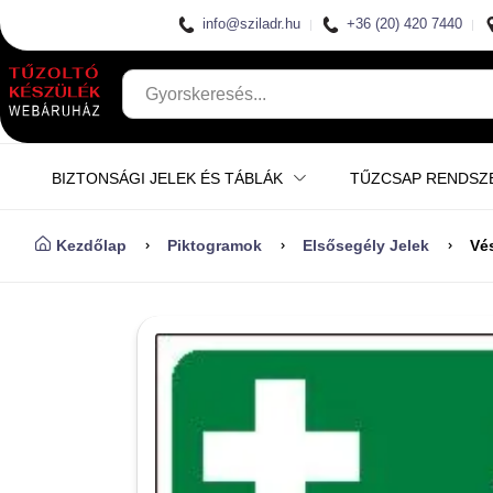
info@sziladr.hu
+36 (20) 420 7440
BIZTONSÁGI JELEK ÉS TÁBLÁK
TŰZCSAP RENDSZ
Kezdőlap
Piktogramok
Elsősegély Jelek
Vé