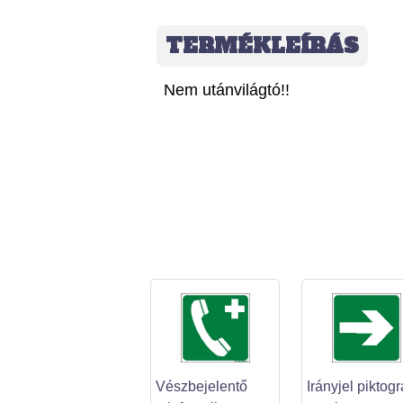
TERMÉKLEÍRÁS
Nem utánvilágtó!!
Vészbejelentő
Irányjel piktog