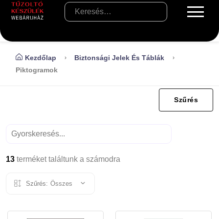
Kezdőlap
Biztonsági Jelek És Táblák
Piktogramok
Szűrés
13
terméket találtunk a számodra
Szűrés:
Összes