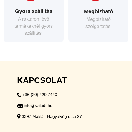
Gyors szállítás
Megbízható
A raktáron lévő
Megbízható
termékeknél gyors
szolgáltatás.
szállítás.
KAPCSOLAT
+36 (20) 420 7440
info@sziladr.hu
3397 Maklár, Nagyalvég utca 27