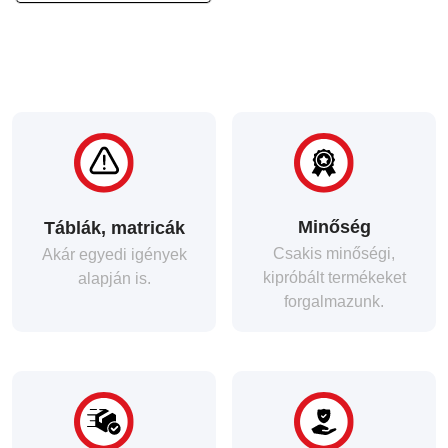
Minőség
Táblák, matricák
Csakis minőségi,
Akár egyedi igények
kipróbált termékeket
alapján is.
forgalmazunk.