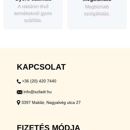
A raktáron lévő
Megbízható
termékeknél gyors
szolgáltatás.
szállítás.
KAPCSOLAT
+36 (20) 420 7440
info@sziladr.hu
3397 Maklár, Nagyalvég utca 27
FIZETÉS MÓDJA