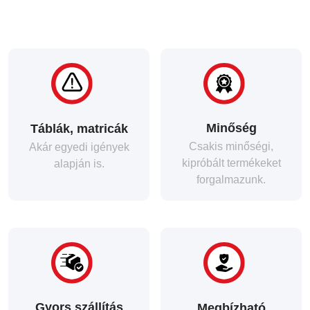
Minőség
Táblák, matricák
Csakis minőségi,
Akár egyedi igények
kipróbált termékeket
alapján is.
forgalmazunk.
Gyors szállítás
Megbízható